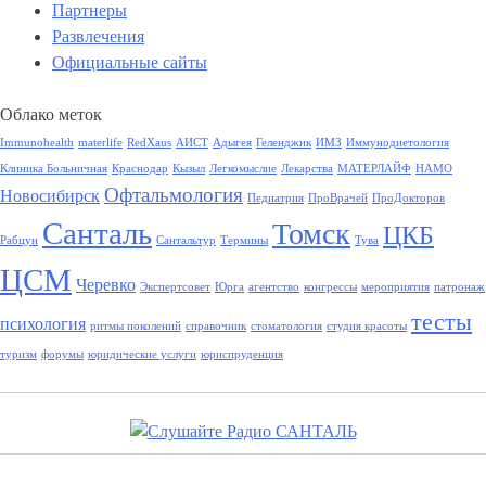
Партнеры
Развлечения
Официальные сайты
Облако меток
Immunohealth
materlife
RedXaus
АИСТ
Адыгея
Геленджик
ИМЗ
Иммунодиетология
Клиника Больничная
Краснодар
Кызыл
Легкомыслие
Лекарства
МАТЕРЛАЙФ
НАМО
Офтальмология
Новосибирск
Педиатрия
ПроВрачей
ПроДокторов
Санталь
Томск
ЦКБ
Рабцун
Сантальтур
Термины
Тува
ЦСМ
Черевко
Экспертсовет
Юрга
агентство
конгрессы
мероприятия
патронаж
тесты
психология
ритмы поколений
справочник
стоматология
студия красоты
туризм
форумы
юридические услуги
юриспруденция