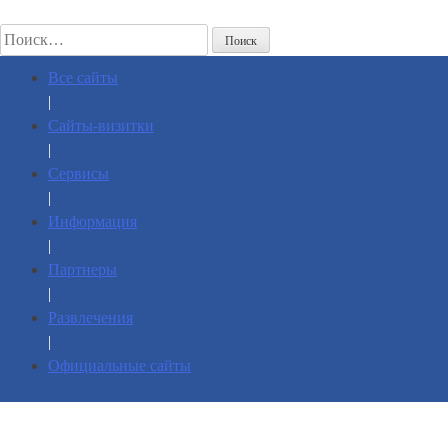
Пропустить
Найти:
Все сайты
|
Сайты-визитки
КАТАЛОГ САЙТОВ
|
Сервисы
|
Информация
|
Рубрика:
Развлечения
Партнеры
|
Развлечения
|
Официальные сайты