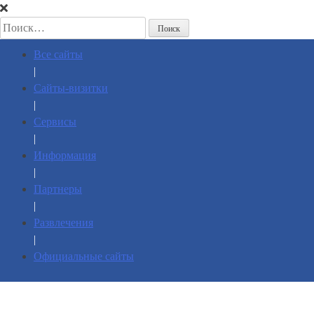
Пропустить
Найти:
Все сайты
|
Сайты-визитки
|
Сервисы
|
Информация
|
»
Информация
»
Рабцун.РФ
Партнеры
|
Рабцун.РФ
Развлечения
рабцун.рф
|
Официальные сайты